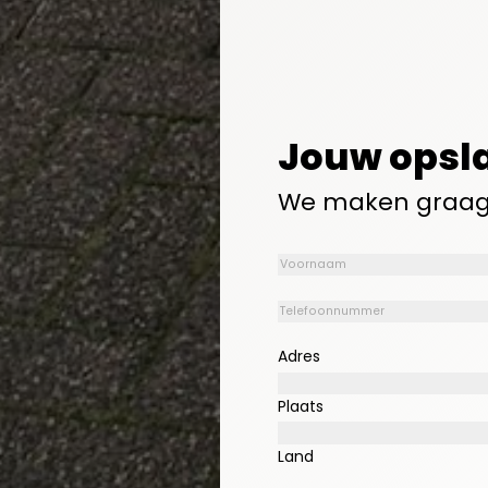
Jouw opsl
We maken graag 
Voornaam
(Vereist)
Telefoonnummer
(Vereist)
Adres
Plaats
Land