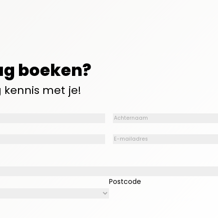
ag boeken?
kennis met je!
Achternaam
(Vereist)
E-
mailadres
(Vereist)
Postcode