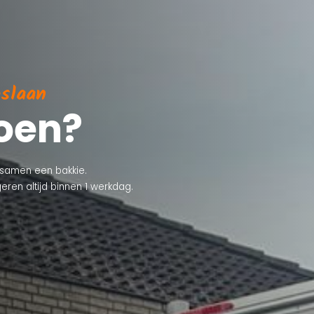
pslaan
oen?
 samen een bakkie.
eren altijd binnen 1 werkdag.